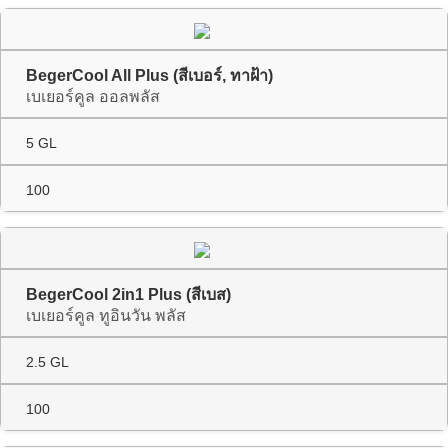
BegerCool All Plus (สีเบอร์, ทาฝ้า)
เบเยอร์คูล ออลพลัส
5 GL
100
BegerCool 2in1 Plus (สีเบส)
เบเยอร์คูล ทูอินวัน พลัส
2.5 GL
100